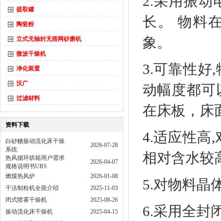
2.采用振动
提取罐
长。 物料
陶瓷粉
象。
立式无轴封无筛网砂磨机
微波干燥机
3.可靠性
净化装置
沃广
动幅度都可
过滤材料
在床板，床
资料下载
4.适应性高
白砂糖振动流化床干燥
2026-07-28
系统
相对含水较
热风循环烘箱用户需求
2026-04-07
规格说明书URS
燃煤热风炉
2026-01-08
5.对物料
干法制粒机全面介绍
2025-11-03
闭式喷雾干燥机
2025-08-26
6.采用全封
振动流化床干燥机
2025-04-15