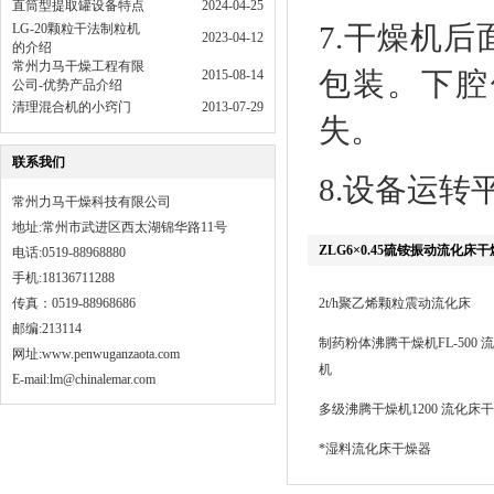
直筒型提取罐设备特点
2024-04-25
7.干燥机后
LG-20颗粒干法制粒机
2023-04-12
的介绍
常州力马干燥工程有限
包装。下腔
2015-08-14
公司-优势产品介绍
清理混合机的小窍门
2013-07-29
失。
联系我们
8.设备运
常州力马干燥科技有限公司
地址:常州市武进区西太湖锦华路11号
ZLG6×0.45硫铵振动流化床
电话:0519-88968880
手机:18136711288
传真：0519-88968686
2t/h聚乙烯颗粒震动流化床
邮编:213114
制药粉体沸腾干燥机FL-500 
网址:
www.penwuganzaota.com
机
E-mail:lm@chinalemar.com
多级沸腾干燥机1200 流化床
*湿料流化床干燥器