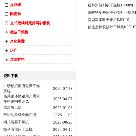
提取罐
粉料滚筒刮板干燥机1000kg
磺酸钠制备用空心桨叶干燥机KJ
陶瓷粉
新型双桨叶干燥机KJG-10
立式无轴封无筛网砂磨机
​低速搅拌双桨叶干燥机KJG-10
微波干燥机
净化装置
沃广
过滤材料
资料下载
白砂糖振动流化床干燥
2026-07-28
系统
热风循环烘箱用户需求
2026-04-07
规格说明书URS
燃煤热风炉
2026-01-08
干法制粒机全面介绍
2025-11-03
闭式喷雾干燥机
2025-08-26
振动流化床干燥机
2025-04-15