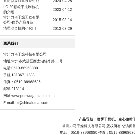
直筒型提取罐设备特点
2024-04-25
LG-20颗粒干法制粒机
2023-04-12
的介绍
常州力马干燥工程有限
2015-08-14
公司-优势产品介绍
清理混合机的小窍门
2013-07-29
联系我们
常州力马干燥科技有限公司
地址:常州市武进区西太湖锦华路11号
电话:0519-88968880
手机:18136711288
传真：0519-88968686
邮编:213114
网址:
www.penwuganzaota.com
E-mail:lm@chinalemar.com
产品导航：
喷雾干燥机、空心浆叶
常州力马干燥科技有限公司 版权所有 总访问
电话：0519-88968880 传真：0519-88968