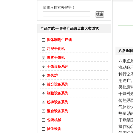
请输入搜索关键字！
产品导航----更多产品请点击大类浏览
固体制剂生产线
污泥干化机
八爪鱼制
喷雾干燥机
八爪鱼
干燥设备系列
流动床
种行之
热风炉
用途广
筛分设备系列
类似膏
制粒设备系列
干燥处理
传热系
粉碎设备系列
气体粉
混合设备系列
热量消
包装机械
干燥装
操作稳
除尘设备