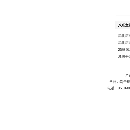
八爪鱼
流化床捕
流化床
25微
沸腾干燥
产
常州力马干燥
电话：0519-8