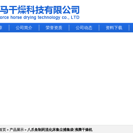
章
公司简介
荣誉资质
公司动态
资料下载
首页
产品展示
八爪鱼制药流化床集尘捕集袋 沸腾干燥机
>
>