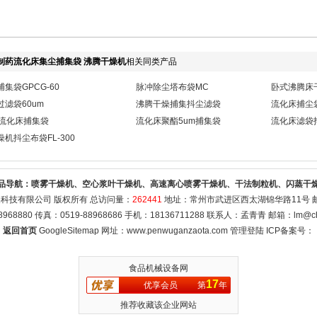
制药流化床集尘捕集袋 沸腾干燥机
相关同类产品
集袋GPCG-60
脉冲除尘塔布袋MC
卧式沸腾床
过滤袋60um
沸腾干燥捕集抖尘滤袋
流化床捕尘
米流化床捕集袋
流化床聚酯5um捕集袋
流化床滤袋
机抖尘布袋FL-300
品导航：
喷雾干燥机、空心浆叶干燥机、高速离心喷雾干燥机、干法制粒机、闪蒸干
科技有限公司 版权所有 总访问量：
262441
地址：常州市武进区西太湖锦华路11号 邮编
8968880 传真：0519-88968686 手机：18136711288 联系人：孟青青 邮箱：
lm@ch
返回首页
GoogleSitemap
网址：www.penwuganzaota.com
管理登陆
ICP备案号：
食品机械设备网
17
优享会员
第
年
推荐收藏该企业网站