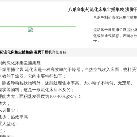
八爪鱼制药流化床集尘捕集袋 沸腾
八爪鱼制药流化床集尘捕
流动床干燥用捕尘袋,流化
化或呈通气状态，表面水
下：
药流化床集尘捕集袋 沸腾干燥机
详细介绍
制药流化床集尘捕集袋
干燥用捕尘袋,流化床是一种高效率的干燥器，当热空气吹入床面，物料
有效的干燥器。它的主要特征如下：
。除各种粉粒状物料外，还能处理含水率高、大小粒子不均匀、无定形、
糊状等物料，这是一般流化床所不及的；
能力大，面积蒸发强度为100-400kg水
/hm2
数大；
末夹带少；
耗少，热效率高；
置大型化；
定；