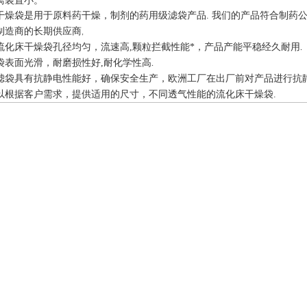
离装置小。
干燥袋是用于原料药干燥，制剂的药用级滤袋产品. 我们的产品符合制药
制造商的长期供应商
,
流化床干燥袋孔径均匀，流速高,颗粒拦截性能*，产品产能平稳经久耐用
.
袋表面光滑，耐磨损性好,耐化学性高
.
滤袋具有抗静电性能好，确保安全生产，欧洲工厂在出厂前对产品进行抗静
以根据客户需求，提供适用的尺寸，不同透气性能的流化床干燥袋.