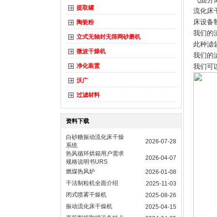
气固分
提取罐
流化床
床设备
陶瓷粉
我们的
立式无轴封无筛网砂磨机
此种滤
微波干燥机
我们的
净化装置
我们可
沃广
过滤材料
资料下载
白砂糖振动流化床干燥
2026-07-28
系统
热风循环烘箱用户需求
2026-04-07
规格说明书URS
燃煤热风炉
2026-01-08
干法制粒机全面介绍
2025-11-03
闭式喷雾干燥机
2025-08-26
振动流化床干燥机
2025-04-15