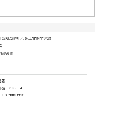
干燥机防静电布袋工业除尘过滤
袋
抖袋装置
燥器
：213114
inalemar.com